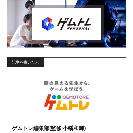
ゲムトレ編集部(監修:小幡和輝)