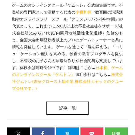
ゲームのオンラインスクール『ゲムトレ』公式編集部です。不
登校の専門家として活動する代表の
小幡和輝
（数百回の講演活
動やオンラインフリースクール『クラスジャパン小中学園』の
代表として、これまでに1500人以上の不登校生徒をサポート/株
式会社明光みらい代表/内閣府地域活性化伝道師）監修のも
と、全国大会出場経験者以上のプロのゲームトレーナーと共に
情報を発信しています。 ゲームを通じて「脳を鍛える」「コミ
ュニケーション能力を高める」独自の教育プログラムを提供
し、不登校のお子さんの居場所作りや社会関与も支援していま
す。体験会は随時受付中です！ 詳細はこちら→
日本初、ゲーム
のオンラインスクール『ゲムトレ』
運用会社はこちら→
株式会
社ゲムトレ(東証グロース上場企業 株式会社カヤックのグルー
プ会社です。)
記事一覧
B!
LINE